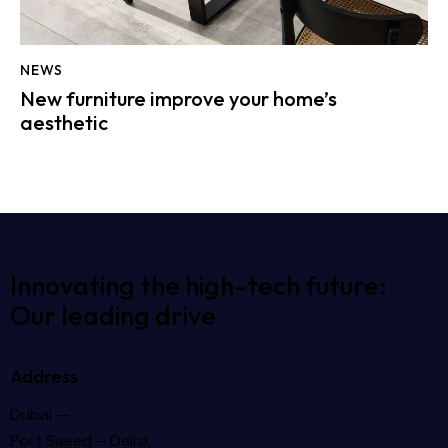
NEWS
New furniture improve your home’s
aesthetic
Innovating the high-tech future:
Our leading drive
Address
Dubai —
Port Saeed – Deira,