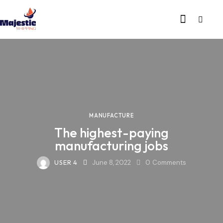
MANUFACTURE
The highest-paying
manufacturing jobs
USER 4
June 8, 2022
0
Comments