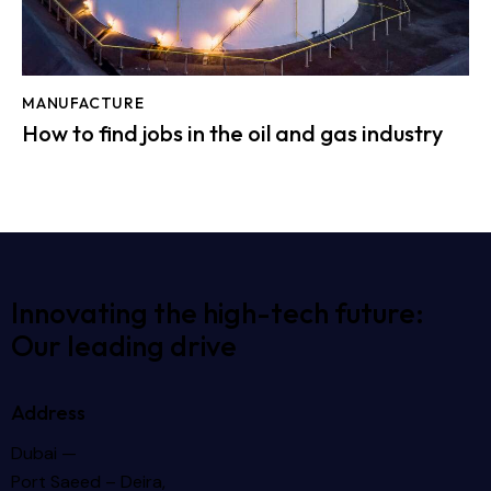
MANUFACTURE
How to find jobs in the oil and gas industry
Innovating the high-tech future:
Our leading drive
Address
Dubai —
Port Saeed – Deira,