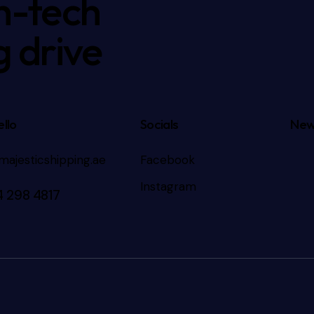
h-tech
g drive
llo
Socials
New
majesticshipping.ae
Facebook
Instagram
4 298 4817