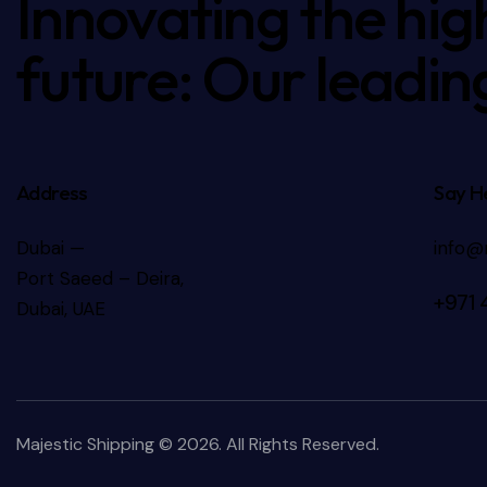
Innovating the hig
future: Our leadin
Address
Say He
Dubai —
info@
Port Saeed – Deira,
+971 
Dubai, UAE
Majestic Shipping
© 2026. All Rights Reserved.